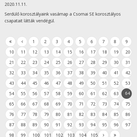
2020.11.11.
Serdülő korosztályaink vasárnap a Csornai SE korosztályos
csapatait látták vendégül.
1
2
3
4
5
6
7
8
9
10
11
12
13
14
15
16
17
18
19
20
21
22
23
24
25
26
27
28
29
30
31
32
33
34
35
36
37
38
39
40
41
42
43
44
45
46
47
48
49
50
51
52
53
64
54
55
56
57
58
59
60
61
62
63
65
66
67
68
69
70
71
72
73
74
75
76
77
78
79
80
81
82
83
84
85
86
87
88
89
90
91
92
93
94
95
96
97
98
99
100
101
102
103
104
105