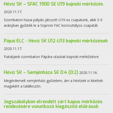
Hévíz SK – SFAC 1900 SE U19 bajnoki mérkőzés
2020.11.17.
Szombaton hazai pályán játszott U19-es csapatunk, akik 5-0
arányban győzték le a Soproni FAC korosztályos csapatát.
Pápai ELC - Hévíz SK U12-U13 bajnoki mérkőzések
2020.11.17.
Fiataljaink szombaton Pápára utaztak bajnoki mérkőzésre.
Hévíz SK – Semjénháza SE 0:4 (0:2)
2020.11.16.
Meg­érdemelt semjénházi győzelem, ám a hévíziek is kitettek
magukért a talál­kozón.
Jogszabályban elrendelt zárt kapus mérkőzés
rendezésére vonatkozó kiegészítő előírások