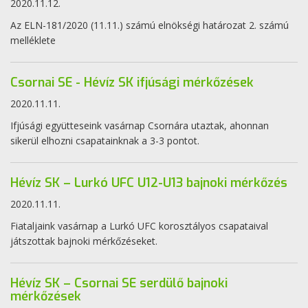
2020.11.12.
Az ELN-181/2020 (11.11.) számú elnökségi határozat 2. számú
melléklete
Csornai SE - Hévíz SK ifjúsági mérkőzések
2020.11.11.
Ifjúsági együtteseink vasárnap Csornára utaztak, ahonnan
sikerül elhozni csapatainknak a 3-3 pontot.
Hévíz SK – Lurkó UFC U12-U13 bajnoki mérkőzés
2020.11.11.
Fiataljaink vasárnap a Lurkó UFC korosztályos csapataival
játszottak bajnoki mérkőzéseket.
Hévíz SK – Csornai SE serdülő bajnoki
mérkőzések