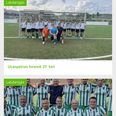
Labdarúgás
Utánpótlás híreink 37. hét
Labdarúgás