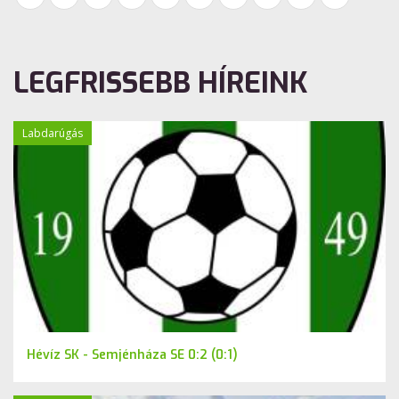
LEGFRISSEBB HÍREINK
Labdarúgás
Hévíz SK - Semjénháza SE 0:2 (0:1)