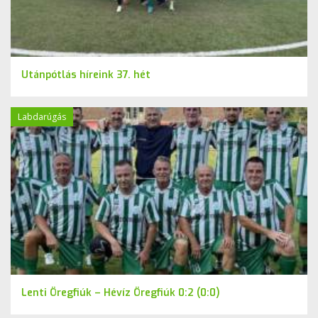
Utánpótlás híreink 37. hét
Labdarúgás
Lenti Öregfiúk – Hévíz Öregfiúk 0:2 (0:0)