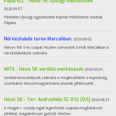
Pápai ELC - Hévíz SK ifjúsági mérkőzések
2020.09.07.
Pénteken ifjúsági együtteseink bajnoki mérkőzésre utaztak
Pápára.
Női kézilabda torna Marcaliban.
2020.09.02.
Három NB II-es csapat részére szerveztek tornát Marcaliban a
női kézilabdázók számára.
MITE - Hévíz SK serdülő mérkőzések
2020.09.01.
Serdülő korosztályunk számára is megkezdődött a bajnokság,
szombaton Mosonmagyaróvárra utaztak játékosaink.
Hévíz SK - Tarr Andráshida SC 0:12 (0:5)
2020.08.31.
A megyei I. osztály egyik legerősebb csapata meghatározó
játékkal, magabiztosan győzött Hévízen.