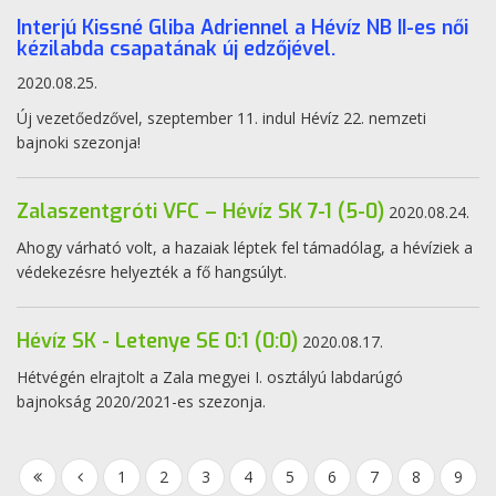
Interjú Kissné Gliba Adriennel a Hévíz NB II-es női
kézilabda csapatának új edzőjével.
2020.08.25.
Új vezetőedzővel, szeptember 11. indul Hévíz 22. nemzeti
bajnoki szezonja!
Zalaszentgróti VFC – Hévíz SK 7-1 (5-0)
2020.08.24.
Ahogy várható volt, a hazaiak léptek fel támadólag, a hévíziek a
védekezésre helyezték a fő hangsúlyt.
Hévíz SK - Letenye SE 0:1 (0:0)
2020.08.17.
Hétvégén elrajtolt a Zala megyei I. osztályú labdarúgó
bajnokság 2020/2021-es szezonja.
1
2
3
4
5
6
7
8
9