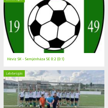
Hévíz SK - Semjénháza SE 0:2 (0:1)
Labdarúgás