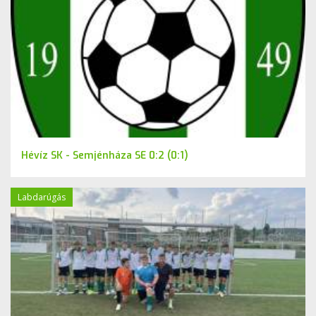
Hévíz SK - Semjénháza SE 0:2 (0:1)
Labdarúgás