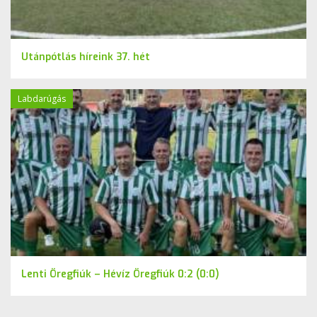
Utánpótlás híreink 37. hét
Labdarúgás
Lenti Öregfiúk – Hévíz Öregfiúk 0:2 (0:0)