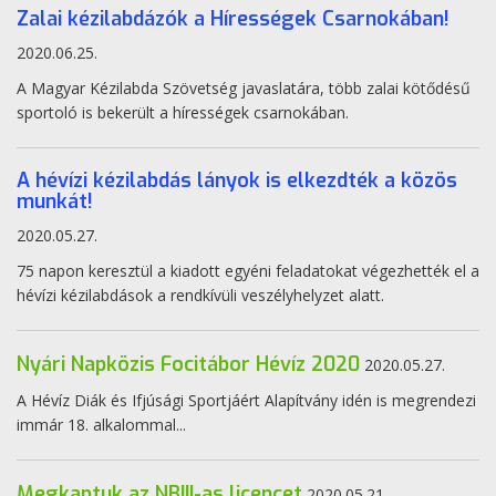
Zalai kézilabdázók a Hírességek Csarnokában!
2020.06.25.
A Magyar Kézilabda Szövetség javaslatára, több zalai kötődésű
sportoló is bekerült a hírességek csarnokában.
A hévízi kézilabdás lányok is elkezdték a közös
munkát!
2020.05.27.
75 napon keresztül a kiadott egyéni feladatokat végezhették el a
hévízi kézilabdások a rendkívüli veszélyhelyzet alatt.
Nyári Napközis Focitábor Hévíz 2020
2020.05.27.
A Hévíz Diák és Ifjúsági Sportjáért Alapítvány idén is megrendezi
immár 18. alkalommal...
Megkaptuk az NBIII-as licencet
2020.05.21.