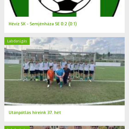
Hévíz SK - Semjénháza SE 0:2 (0:1)
Labdarúgás
Utánpótlás híreink 37. hét