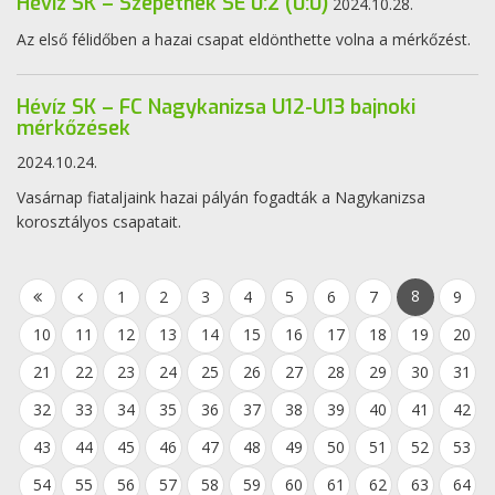
Hévíz SK – Szepetnek SE 0:2 (0:0)
2024.10.28.
Az első félidőben a hazai csapat eldönthette volna a mérkőzést.
Hévíz SK – FC Nagykanizsa U12-U13 bajnoki
mérkőzések
2024.10.24.
Vasárnap fiataljaink hazai pályán fogadták a Nagykanizsa
korosztályos csapatait.
8
1
2
3
4
5
6
7
9
10
11
12
13
14
15
16
17
18
19
20
21
22
23
24
25
26
27
28
29
30
31
32
33
34
35
36
37
38
39
40
41
42
43
44
45
46
47
48
49
50
51
52
53
54
55
56
57
58
59
60
61
62
63
64