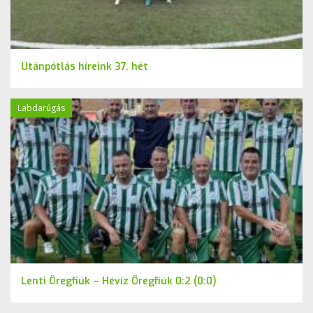
Utánpótlás híreink 37. hét
Labdarúgás
Lenti Öregfiúk – Hévíz Öregfiúk 0:2 (0:0)