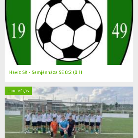
Hévíz SK - Semjénháza SE 0:2 (0:1)
Labdarúgás