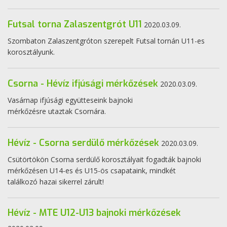
Futsal torna Zalaszentgrót U11
2020.03.09.
Szombaton Zalaszentgróton szerepelt Futsal tornán U11-es
korosztályunk.
Csorna - Hévíz ifjúsági mérkőzések
2020.03.09.
Vasárnap ifjúsági együtteseink bajnoki
mérkőzésre utaztak Csornára.
Hévíz - Csorna serdülő mérkőzések
2020.03.09.
Csütörtökön Csorna serdülő korosztályait fogadták bajnoki
mérkőzésen U14-es és U15-ös csapataink, mindkét
találkozó hazai sikerrel zárult!
Hévíz - MTE U12-U13 bajnoki mérkőzések