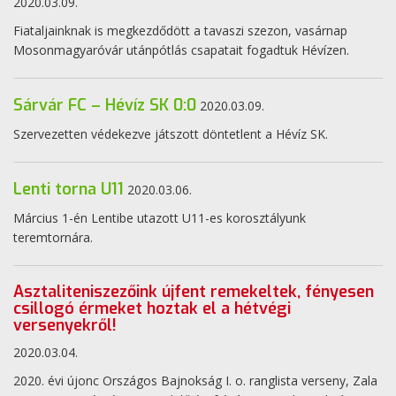
2020.03.09.
Fiataljainknak is megkezdődött a tavaszi szezon, vasárnap
Mosonmagyaróvár utánpótlás csapatait fogadtuk Hévízen.
Sárvár FC – Hévíz SK 0:0
2020.03.09.
Szervezetten védekezve játszott döntetlent a Hévíz SK.
Lenti torna U11
2020.03.06.
Március 1-én Lentibe utazott U11-es korosztályunk
teremtornára.
Asztaliteniszezőink újfent remekeltek, fényesen
csillogó érmeket hoztak el a hétvégi
versenyekről!
2020.03.04.
2020. évi újonc Országos Bajnokság I. o. ranglista verseny, Zala