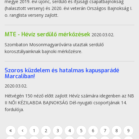
megye 2019. évi újonc, serdülő és ifjúsági csapatbajnokság
(halasztott verseny) és 2020. évi veterán Országos Bajnokság I.
o. ranglista verseny zajlott.
MTE - Hévíz serdülő mérkőzések
2020.03.02.
Szombaton Mosonmagyaróvárra utaztak serdülő
korosztályainknak bajnoki mérkőzésre.
Szoros küzdelem és hatalmas kapusparádé
Marcaliban!
2020.03.02.
Hétvégén 150 néző előtt zajlott Hévíz számára idegenben az NB
II NŐI KÉZILABDA BAJNOKSÁG Dél-nyugati csoportjának 14.
fordulója.
1
2
3
4
5
6
7
8
9