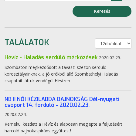
Keresés
TALÁLATOK
Hévíz - Haladás serdülő mérkőzések
2020.02.25.
Szombaton megkezdődött a tavaszi szezon serdülő
korosztályainknak, a jó erőkből álló Szombathelyi Haladás
csapatait láttuk vendégül Hévízen.
NB II NŐI KÉZILABDA BAJNOKSÁG Dél-nyugati
csoport 14. forduló - 2020.02.23.
2020.02.24.
Remekül kezdett a Hévíz és alaposan meglepte a feljutásért
harcoló bajnokaspiráns együttest!