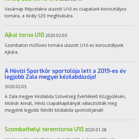
Vasárnap Répcelakra utazott U10-es csapatunk korosztályos
tornára, a Király SZE meghívására.
Ajkai torna U10
2020.02.03.
Szombaton műfüves tornára utazott U10-es korosztályunk
Ajkára.
A Hévízi Sportkör sportolója lett a 2019-es év
legjobb Zala megyei kézilabdázója!
2020.02.03.
A Zala megyei Kézilabda Szövetség Évértékelő Közgyűlésén,
Molnár Annát, Hévíz csapatkapitányát választották meg
megyénk legjobb felnőtt kézilabda sportolójának!
Szombathelyi teremtorna U10
2020.01.28.