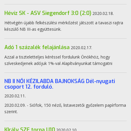
Hévíz SK - ASV Siegendorf 3:0 (2:0)
2020.02.18.
Hétvégén újabb felkészülési mérkőzést játszott a tavaszi rajtra
készülő NB III-as együttesünk.
Adó 1 százalék felajánlása
2020.02.17.
Azzal a tiszteletteljes kéréssel fordulunk Önökhöz, hogy
szíveskedjenek adójuk 1%-val Alapítványunkat támogatni
NB II NŐI KÉZILABDA BAJNOKSÁG Dél-nyugati
csoport 12. forduló.
2020.02.11.
2020.02.09. - Siófok, 150 néző, listavezetői győzelem papírforma
szerint.
KIrály SZE torna U10
2020.02.10.