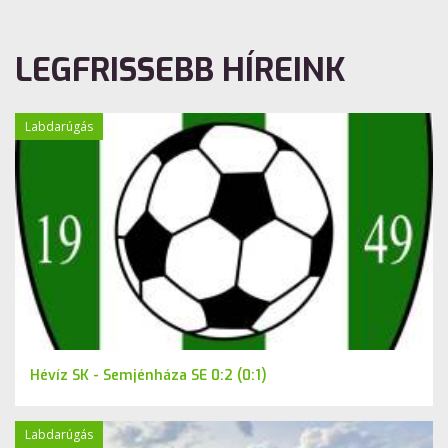
LEGFRISSEBB HÍREINK
Labdarúgás
Hévíz SK - Semjénháza SE 0:2 (0:1)
Labdarúgás