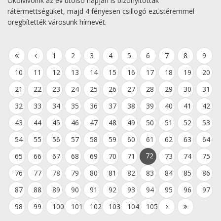
Ökölvívóink az év utolsó napján is bizonyították
rátermettségüket, majd 4 fényesen csillogó ezüstéremmel
öregbítették városunk hírnevét.
1
2
3
4
5
6
7
8
9
10
11
12
13
14
15
16
17
18
19
20
21
22
23
24
25
26
27
28
29
30
31
32
33
34
35
36
37
38
39
40
41
42
43
44
45
46
47
48
49
50
51
52
53
54
55
56
57
58
59
60
61
62
63
64
72
65
66
67
68
69
70
71
73
74
75
76
77
78
79
80
81
82
83
84
85
86
87
88
89
90
91
92
93
94
95
96
97
98
99
100
101
102
103
104
105