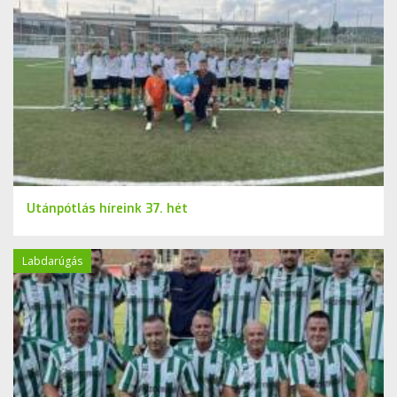
Utánpótlás híreink 37. hét
Labdarúgás