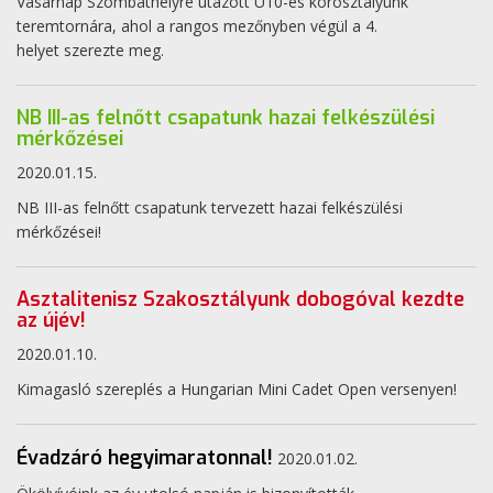
Vasárnap Szombathelyre utazott U10-es korosztályunk
teremtornára, ahol a rangos mezőnyben végül a 4.
helyet szerezte meg.
NB III-as felnőtt csapatunk hazai felkészülési
mérkőzései
2020.01.15.
NB III-as felnőtt csapatunk tervezett hazai felkészülési
mérkőzései!
Asztalitenisz Szakosztályunk dobogóval kezdte
az újév!
2020.01.10.
Kimagasló szereplés a Hungarian Mini Cadet Open versenyen!
Évadzáró hegyimaratonnal!
2020.01.02.