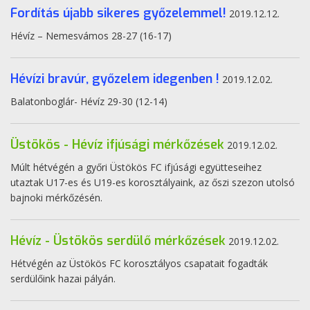
Fordítás újabb sikeres győzelemmel!
2019.12.12.
Hévíz – Nemesvámos 28-27 (16-17)
Hévízi bravúr, győzelem idegenben !
2019.12.02.
Balatonboglár- Hévíz 29-30 (12-14)
Üstökös - Hévíz ifjúsági mérkőzések
2019.12.02.
Múlt hétvégén a győri Üstökös FC ifjúsági együtteseihez
utaztak U17-es és U19-es korosztályaink, az őszi szezon utolsó
bajnoki mérkőzésén.
Hévíz - Üstökös serdülő mérkőzések
2019.12.02.
Hétvégén az Üstökös FC korosztályos csapatait fogadták
serdülőink hazai pályán.