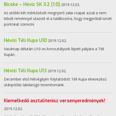
Bicske – Hévíz SK 3:2 (1:0)
2019.12.02.
Az utóbbi két mérkőzését megnyerő zalai csapat azzal a nem
titkolt reménnyel utazott el a találkozóra, hogy megpróbál ismét
pontokat szerezni.
Hévízi Téli Kupa U10
2019.12.02.
Vasárnap délután U10-es korosztályunk lépett pályára a Téli
Kupán.
Hévízi Téli Kupa U13
2019.12.02.
December első hétvégéjén folytatódott Téli Kupa elnevezésű
utánpótlás labdarúgó teremtornánk.
Kiemelkedő asztalitenisz versenyeredmények!
2019.12.02.