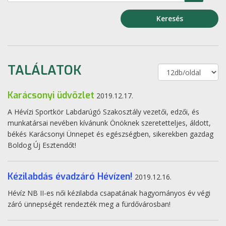
Keresés
TALÁLATOK
Karácsonyi üdvözlet
2019.12.17.
A Hévízi Sportkör Labdarúgó Szakosztály vezetői, edzői, és
munkatársai nevében kívánunk Önöknek szeretetteljes, áldott,
békés Karácsonyi Ünnepet és egészségben, sikerekben gazdag
Boldog Új Esztendőt!
Kézilabdás évadzáró Hévízen!
2019.12.16.
Hévíz NB II-es női kézilabda csapatának hagyományos év végi
záró ünnepségét rendezték meg a fürdővárosban!