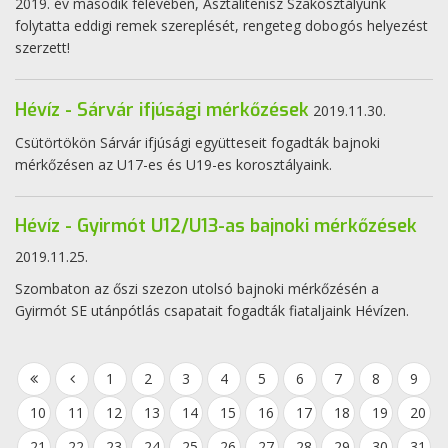
2019. év második félévében, Asztalitenisz Szakosztályunk
folytatta eddigi remek szereplését, rengeteg dobogós helyezést
szerzett!
Hévíz - Sárvár ifjúsági mérkőzések
2019.11.30.
Csütörtökön Sárvár ifjúsági együtteseit fogadták bajnoki
mérkőzésen az U17-es és U19-es korosztályaink.
Hévíz - Gyirmót U12/U13-as bajnoki mérkőzések
2019.11.25.
Szombaton az őszi szezon utolsó bajnoki mérkőzésén a
Gyirmót SE utánpótlás csapatait fogadták fiataljaink Hévízen.
1
2
3
4
5
6
7
8
9
10
11
12
13
14
15
16
17
18
19
20
21
22
23
24
25
26
27
28
29
30
31