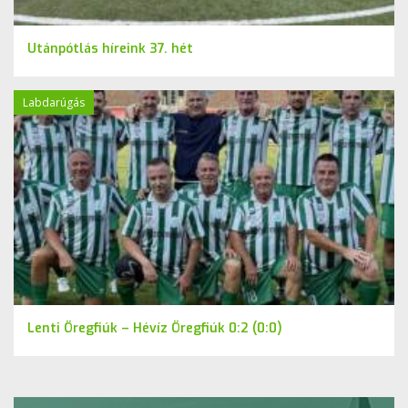
Utánpótlás híreink 37. hét
Labdarúgás
Lenti Öregfiúk – Hévíz Öregfiúk 0:2 (0:0)