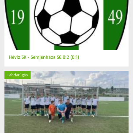
Hévíz SK - Semjénháza SE 0:2 (0:1)
Labdarúgás