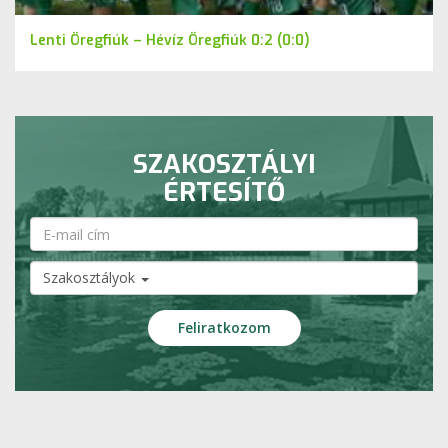
Lenti Öregfiúk – Hévíz Öregfiúk 0:2 (0:0)
SZAKOSZTÁLYI
ÉRTESÍTŐ
Szakosztályok