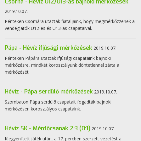
Csorna - Hévíz U12/U13-as bajnoki mérkőzések
2019.10.07.
Pénteken Csornára utaztak fiataljaink, hogy megmérkőzzenek a
vendéglátók U12-es és U13-as csapataival.
Pápa - Hévíz ifjúsági mérkőzések
2019.10.07.
Pénteken Pápára utaztak ifjúsági csapataink bajnoki
mérkőzésre, mindkét korosztályunk döntetlennel zárta a
mérkőzését.
Hévíz - Pápa serdülő mérkőzések
2019.10.07.
Szombaton Pápa serdülő csapatait fogadták bajnoki
mérkőzésen korosztályos csapataink.
Hévíz SK - Ménfőcsanak 2:3 (0:1)
2019.10.07.
Kiegyenlített játék után, a 17. percben szerzett vezetést a