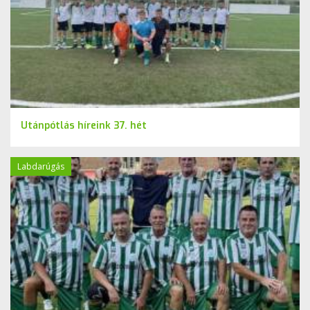
Utánpótlás híreink 37. hét
Labdarúgás