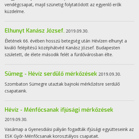
vendégcsapat, majd szünetig folytatódott az egyenlő erők
küzdelme.
Elhunyt Kanász József.
2019.09.30.
Életének 66. évében hosszú betegség után Hévízen elhunyt a
kiváló felépítésű középhátvéd Kanász József. Budapesten
született, de élete második felét a fürdővárosban élte.
Sümeg - Hévíz serdülő mérkőzések
2019.09.30.
Szombaton Sümegre utaztak bajnoki mérkőzésre serdülő
csapataink.
Hévíz - Ménfőcsanak ifjúsági mérkőzések
2019.09.30.
Vasárnap a Gyenesdiási pályán fogadták ifjúsági együtteseink az
ESK Győr-Ménfőcsanak korosztályos csapatait.