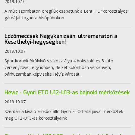
2019.10.10.
A múlt szombaton öregfiúk csapatunk a Lenti TE "korosztályos"
gárdáját fogadta Alsópáhokon.
Edzőmeccsek Nagykanizsán, ultramaraton a
Keszthelyi-hegységben!
2019.10.07.
Sportkörünk ökölvívó szakosztálya 4 bokszoló és 5 futó
versenyzővel, egy időben, de két különböző versenyen,
párhuzamban képviselte Hévíz városát.
Hévíz - Győri ETO U12-U13-as bajnoki mérkőzések
2019.10.07.
Szerdán a kiváló erőkből álló Györi ETO fiataljaival mérkőztek
meg U12-U13-as korosztályaink