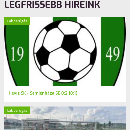
LEGFRISSEBB HÍREINK
Labdarúgás
Hévíz SK - Semjénháza SE 0:2 (0:1)
Labdarúgás