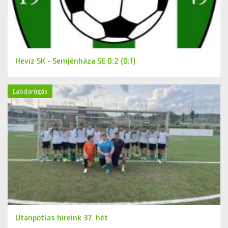
Hévíz SK - Semjénháza SE 0:2 (0:1)
Labdarúgás
Utánpótlás híreink 37. hét