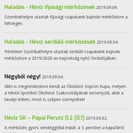
Haladás - Hévíz ifjúsági mérkőzések
2019.09.09.
Szombathelyre utaztak ifjúsági csapataink bajnoki mérkőzésre a
hétvégén.
Haladás - Hévíz serdülő mérkőzések
2019.09.04.
Pénteken Szombathelyre utaztak serdülő csapataink bajnoki
mérkőzésre a 2019/2020-as bajnokság nyitó fordulójában.
Négyből négy!
2019.09.04.
Idén is megrendezésre került az Ökölvívó Sopron Kupa, melyen
a Hévízi Sportkör Ökölvívó Szakosztályának versenyzői, akár a
tavalyi évben, most is szépen szerepeltek!
Hévíz SK – Pápai Perutz 0:2 (0:1)
2019.09.02.
A mérkőzés gyors vendéggóllal indult: a 3. percben a kapufáról