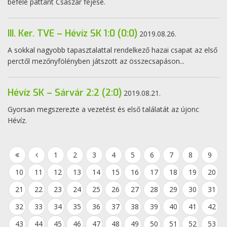
befelé pattant Császár fejese.
III. Ker. TVE – Hévíz SK 1:0 (0:0)
2019.08.26.
A sokkal nagyobb tapasztalattal rendelkező hazai csapat az első
perctől mezőnyfölényben játszott az összecsapáson...
Hévíz SK – Sárvár 2:2 (2:0)
2019.08.21.
Gyorsan megszerezte a vezetést és első találatát az újonc
Hévíz.
1
2
3
4
5
6
7
8
9
10
11
12
13
14
15
16
17
18
19
20
21
22
23
24
25
26
27
28
29
30
31
32
33
34
35
36
37
38
39
40
41
42
43
44
45
46
47
48
49
50
51
52
53