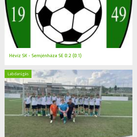
Hévíz SK - Semjénháza SE 0:2 (0:1)
Labdarúgás