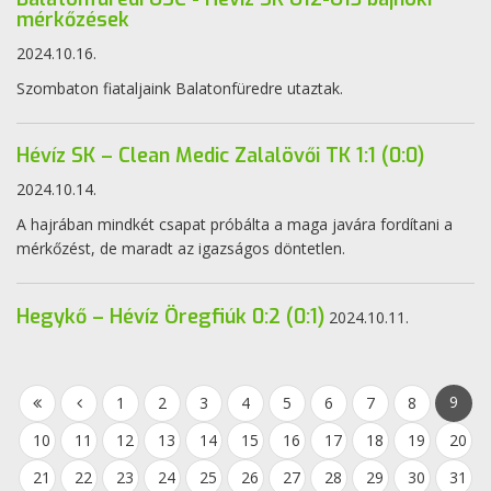
mérkőzések
2024.10.16.
Szombaton fiataljaink Balatonfüredre utaztak.
Hévíz SK – Clean Medic Zalalövői TK 1:1 (0:0)
2024.10.14.
A hajrában mindkét csapat próbálta a maga javára fordítani a
mérkőzést, de maradt az igazságos döntetlen.
Hegykő – Hévíz Öregfiúk 0:2 (0:1)
2024.10.11.
9
1
2
3
4
5
6
7
8
10
11
12
13
14
15
16
17
18
19
20
21
22
23
24
25
26
27
28
29
30
31