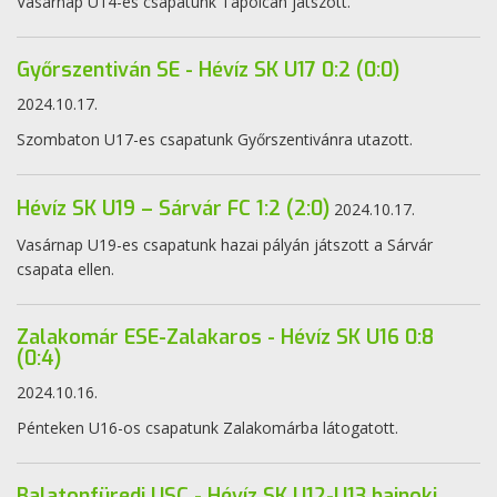
Vasárnap U14-es csapatunk Tapolcán játszott.
Győrszentiván SE - Hévíz SK U17 0:2 (0:0)
2024.10.17.
Szombaton U17-es csapatunk Győrszentivánra utazott.
Hévíz SK U19 – Sárvár FC 1:2 (2:0)
2024.10.17.
Vasárnap U19-es csapatunk hazai pályán játszott a Sárvár
csapata ellen.
Zalakomár ESE-Zalakaros - Hévíz SK U16 0:8
(0:4)
2024.10.16.
Pénteken U16-os csapatunk Zalakomárba látogatott.
Balatonfüredi USC - Hévíz SK U12-U13 bajnoki