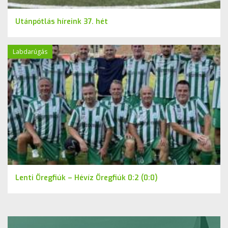
Utánpótlás híreink 37. hét
Labdarúgás
Lenti Öregfiúk – Hévíz Öregfiúk 0:2 (0:0)