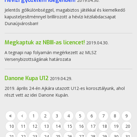
Hévízi győzelem idegenben!
2019.04.30.
Jelentős gólkülönbséggel, magabiztos játékkal és kiemelkedő
kapusteljesítménnyel brillírozott a hévízi kézilabdacsapat
Dunaújvárosban!
Megkaptuk az NBIII-as licencet!
2019.04.30.
A tegnapi nap folyamán megérkezett az MLSZ
Versenybizottságának határozata
Danone Kupa U12
2019.04.29.
2019. április 24-én Ajkára utazott U12-es korosztályunk, ahol
részt vett az idei Danone Kupán.
1
2
3
4
5
6
7
8
9
10
11
12
13
14
15
16
17
18
19
20
21
22
23
24
25
26
27
28
29
30
31