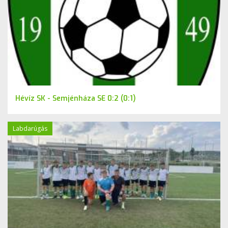
Hévíz SK - Semjénháza SE 0:2 (0:1)
Labdarúgás