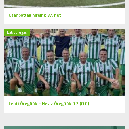
Utánpótlás híreink 37. hét
Labdarúgás
Lenti Öregfiúk – Hévíz Öregfiúk 0:2 (0:0)