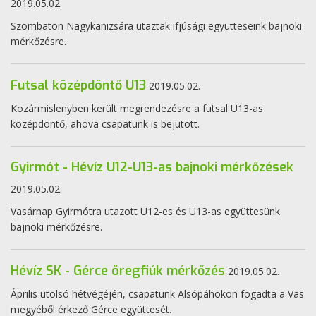
2019.05.02.
Szombaton Nagykanizsára utaztak ifjúsági együtteseink bajnoki
mérkőzésre.
Futsal középdöntő U13
2019.05.02.
Kozármislenyben került megrendezésre a futsal U13-as
középdöntő, ahova csapatunk is bejutott.
Gyirmót - Hévíz U12-U13-as bajnoki mérkőzések
2019.05.02.
Vasárnap Gyirmótra utazott U12-es és U13-as együttesünk
bajnoki mérkőzésre.
Hévíz SK - Gérce öregfiúk mérkőzés
2019.05.02.
Április utolsó hétvégéjén, csapatunk Alsópáhokon fogadta a Vas
megyéből érkező Gérce együttesét.