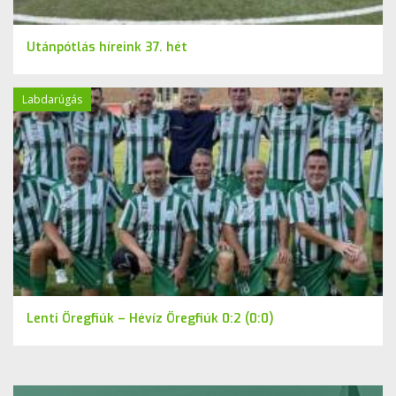
Utánpótlás híreink 37. hét
Labdarúgás
Lenti Öregfiúk – Hévíz Öregfiúk 0:2 (0:0)