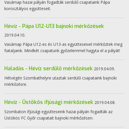
Vasárnap hazai pályán fogadták serdülő csapataink Pápa
korosztályos együtteseit.
Hévíz - Pápa U12-U13 bajnoki mérkőzések
2019.04.10.
Vasárnap Pápa U12-es és U13-as együtteseivel mérkőztek meg
fiataljaink. Mindkét csapatunk győzelemmel hagyta el a pályát!
Haladás - Hévíz serdülő mérkőzések
2019.04.09.
Hétvégén Szombathelyre utaztak serdülő csapataink bajnoki
mérkőzésre.
Hévíz - Üstökös ifjúsági mérkőzések
2019.04.08.
Szombaton ifjúsági együtteseink hazai pályán fogadták az
Üstökös FC Győr csapatait bajnoki mérkőzésen.