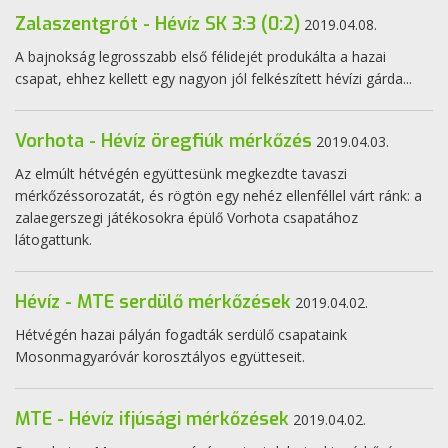
Zalaszentgrót - Hévíz SK 3:3 (0:2)
2019.04.08.
A bajnokság legrosszabb első félidejét produkálta a hazai
csapat, ehhez kellett egy nagyon jól felkészített hévízi gárda...
Vorhota - Hévíz öregfiúk mérkőzés
2019.04.03.
Az elmúlt hétvégén együttesünk megkezdte tavaszi
mérkőzéssorozatát, és rögtön egy nehéz ellenféllel várt ránk: a
zalaegerszegi játékosokra épülő Vorhota csapatához
látogattunk.
Hévíz - MTE serdülő mérkőzések
2019.04.02.
Hétvégén hazai pályán fogadták serdülő csapataink
Mosonmagyaróvár korosztályos együtteseit.
MTE - Hévíz ifjúsági mérkőzések
2019.04.02.