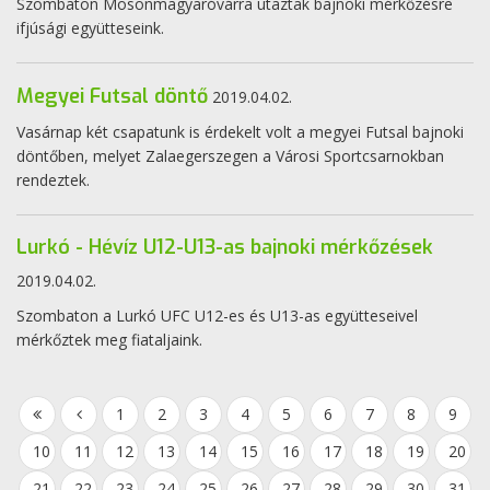
Szombaton Mosonmagyaróvárra utaztak bajnoki mérkőzésre
ifjúsági együtteseink.
Megyei Futsal döntő
2019.04.02.
Vasárnap két csapatunk is érdekelt volt a megyei Futsal bajnoki
döntőben, melyet Zalaegerszegen a Városi Sportcsarnokban
rendeztek.
Lurkó - Hévíz U12-U13-as bajnoki mérkőzések
2019.04.02.
Szombaton a Lurkó UFC U12-es és U13-as együtteseivel
mérkőztek meg fiataljaink.
1
2
3
4
5
6
7
8
9
10
11
12
13
14
15
16
17
18
19
20
21
22
23
24
25
26
27
28
29
30
31