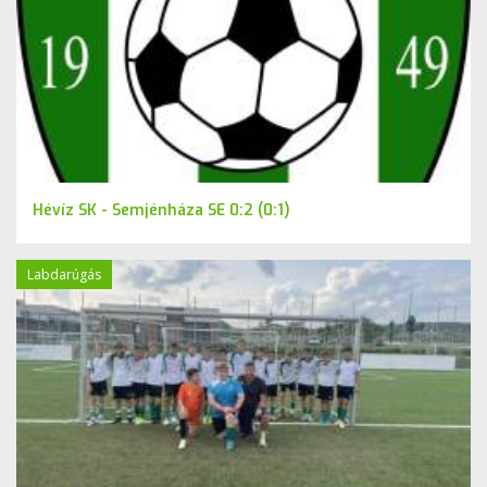
Hévíz SK - Semjénháza SE 0:2 (0:1)
Labdarúgás