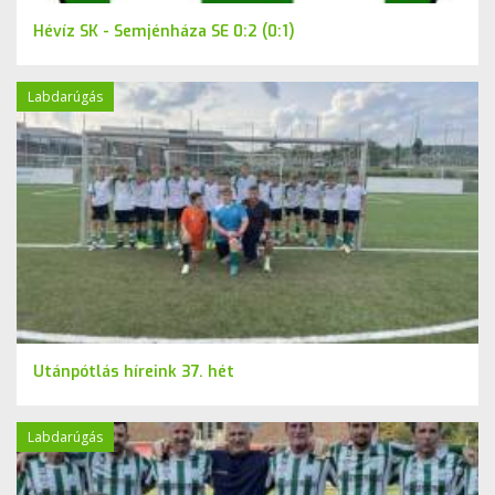
Hévíz SK - Semjénháza SE 0:2 (0:1)
Labdarúgás
Utánpótlás híreink 37. hét
Labdarúgás