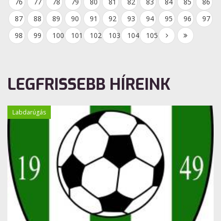
76
77
78
79
80
81
82
83
84
85
86
87
88
89
90
91
92
93
94
95
96
97
98
99
100
101
102
103
104
105
LEGFRISSEBB HÍREINK
Labdarúgás