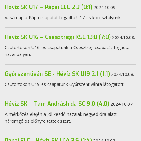
Hévíz SK U17 – Pápai ELC 2:3 (0:1)
2024.10.09.
Vasárnap a Pápa csapatát fogadta U17-es korosztályunk.
Hévíz SK U16 – Csesztregi KSE 13:0 (7:0)
2024.10.08.
Csütörtökön U16-os csapatunk a Csesztreg csapatát fogadta
hazai pályán.
Győrszentiván SE - Hévíz SK U19 2:1 (1:1)
2024.10.08.
Csütörtökön U19-es csapatunk Győrszentivánra látogatott.
Hévíz SK – Tarr Andráshida SC 9:0 (4:0)
2024.10.07.
A mérkőzés elején a jól kezdő hazaiak negyed óra alatt
háromgólos előnyre tettek szert.
Pápai ELC - Hévíz SK U14 3:6 (1:4)
2024.10.03.