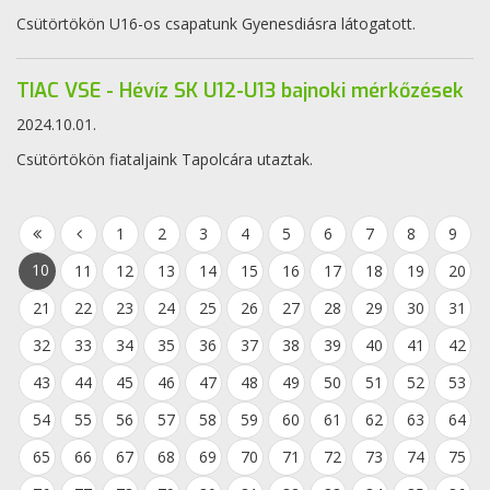
Csütörtökön U16-os csapatunk Gyenesdiásra látogatott.
TIAC VSE - Hévíz SK U12-U13 bajnoki mérkőzések
2024.10.01.
Csütörtökön fiataljaink Tapolcára utaztak.
1
2
3
4
5
6
7
8
9
10
11
12
13
14
15
16
17
18
19
20
21
22
23
24
25
26
27
28
29
30
31
32
33
34
35
36
37
38
39
40
41
42
43
44
45
46
47
48
49
50
51
52
53
54
55
56
57
58
59
60
61
62
63
64
65
66
67
68
69
70
71
72
73
74
75