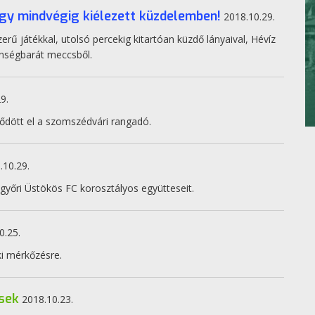
egy mindvégig kiélezett küzdelemben!
2018.10.29.
erű játékkal, utolsó percekig kitartóan küzdő lányaival, Hévíz
önségbarát meccsből.
9.
ődött el a szomszédvári rangadó.
.10.29.
győri Üstökös FC korosztályos együtteseit.
0.25.
i mérkőzésre.
ések
2018.10.23.