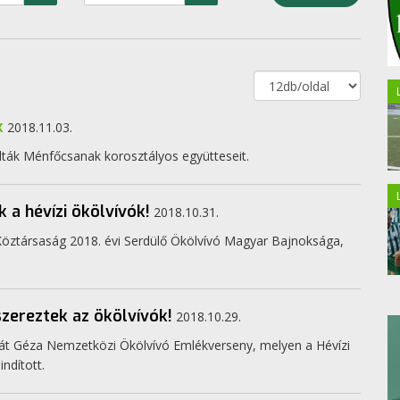
k
2018.11.03.
dták Ménfőcsanak korosztályos együtteseit.
a hévízi ökölvívók!
2018.10.31.
Köztársaság 2018. évi Serdülő Ökölvívó Magyar Bajnoksága,
zereztek az ökölvívók!
2018.10.29.
át Géza Nemzetközi Ökölvívó Emlékverseny, melyen a Hévízi
ndított.