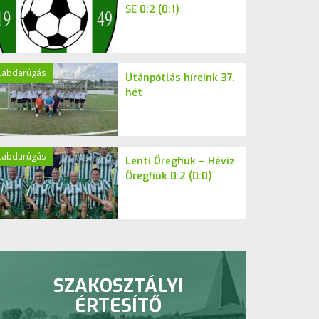
SE 0:2 (0:1)
Labdarúgás
Utánpótlás híreink 37.
hét
Labdarúgás
Lenti Öregfiúk – Hévíz
Öregfiúk 0:2 (0:0)
SZAKOSZTÁLYI
ÉRTESÍTŐ