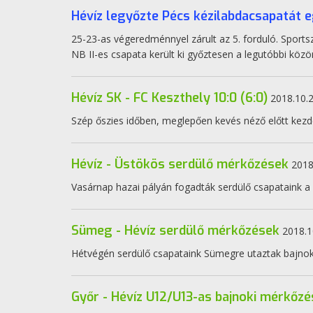
Hévíz legyőzte Pécs kézilabdacsapatát 
25-23-as végeredménnyel zárult az 5. forduló. Sportsz
NB II-es csapata került ki győztesen a legutóbbi köz
Hévíz SK - FC Keszthely 10:0 (6:0)
2018.10.2
Szép őszies időben, meglepően kevés néző előtt kezd
Hévíz - Üstökös serdülő mérkőzések
2018
Vasárnap hazai pályán fogadták serdülő csapataink a 
Sümeg - Hévíz serdülő mérkőzések
2018.1
Hétvégén serdülő csapataink Sümegre utaztak bajnok
Győr - Hévíz U12/U13-as bajnoki mérkőz