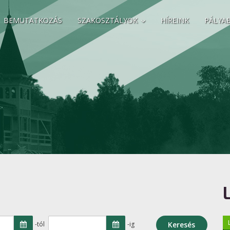
BEMUTATKOZÁS
SZAKOSZTÁLYOK
HÍREINK
PÁLYA
-tól
-ig
Keresés