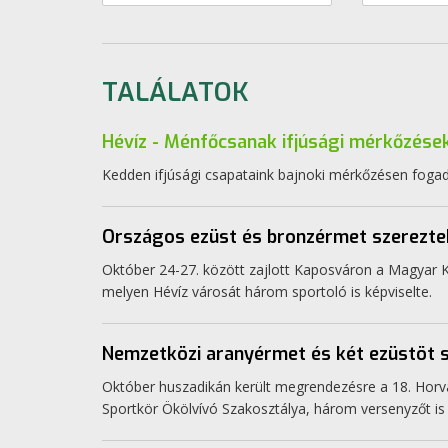
TALÁLATOK
Hévíz - Ménfőcsanak ifjúsági mérkőzése
Kedden ifjúsági csapataink bajnoki mérkőzésen foga
Országos ezüst és bronzérmet szereztek 
Október 24-27. között zajlott Kaposváron a Magyar 
melyen Hévíz városát három sportoló is képviselte.
Nemzetközi aranyérmet és két ezüstöt s
Október huszadikán került megrendezésre a 18. Horv
Sportkör Ökölvívó Szakosztálya, három versenyzőt is i