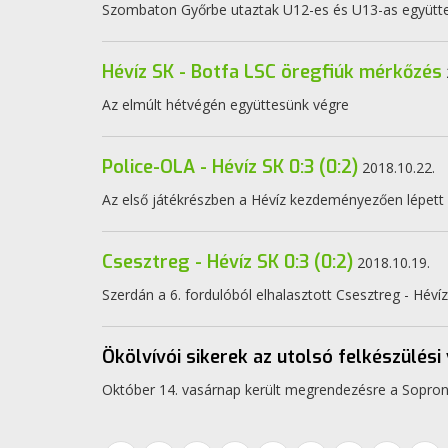
Szombaton Győrbe utaztak U12-es és U13-as együtte
Hévíz SK - Botfa LSC öregfiúk mérkőzés
Az elmúlt hétvégén együttesünk végre
Police-OLA - Hévíz SK 0:3 (0:2)
2018.10.22.
Az első játékrészben a Hévíz kezdeményezően lépett fel
Csesztreg - Hévíz SK 0:3 (0:2)
2018.10.19.
Szerdán a 6. fordulóból elhalasztott Csesztreg - Hévíz
Ökölvívói sikerek az utolsó felkészülési
Október 14. vasárnap került megrendezésre a Sopron-