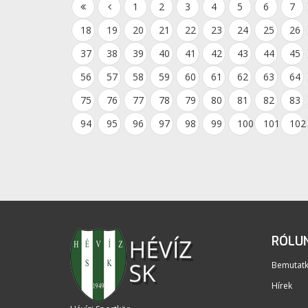
1
2
3
4
5
6
7
18
19
20
21
22
23
24
25
26
37
38
39
40
41
42
43
44
45
56
57
58
59
60
61
62
63
64
75
76
77
78
79
80
81
82
83
94
95
96
97
98
99
100
101
102
RÓLU
Bemutat
Hírek