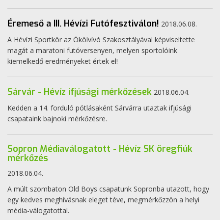
Éremeső a III. Hévízi Futófesztiválon!
2018.06.08.
A Hévízi Sportkör az Ökölvívó Szakosztályával képviseltette
magát a maratoni futóversenyen, melyen sportolóink
kiemelkedő eredményeket értek el!
Sárvár - Hévíz ifjúsági mérkőzések
2018.06.04.
Kedden a 14. forduló pótlásaként Sárvárra utaztak ifjúsági
csapataink bajnoki mérkőzésre.
Sopron Médiaválogatott - Hévíz SK öregfiúk
mérkőzés
2018.06.04.
A múlt szombaton Old Boys csapatunk Sopronba utazott, hogy
egy kedves meghívásnak eleget téve, megmérkőzzön a helyi
média-válogatottal.