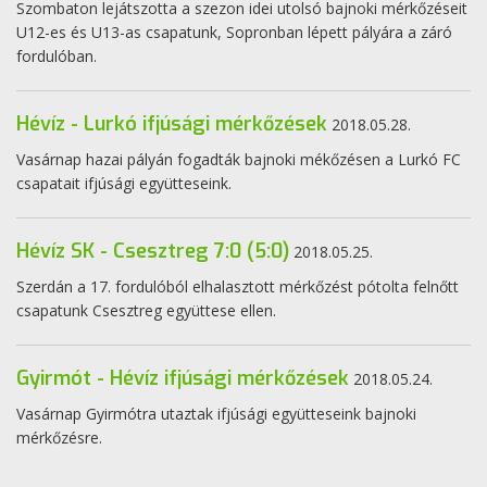
Szombaton lejátszotta a szezon idei utolsó bajnoki mérkőzéseit
U12-es és U13-as csapatunk, Sopronban lépett pályára a záró
fordulóban.
Hévíz - Lurkó ifjúsági mérkőzések
2018.05.28.
Vasárnap hazai pályán fogadták bajnoki mékőzésen a Lurkó FC
csapatait ifjúsági együtteseink.
Hévíz SK - Csesztreg 7:0 (5:0)
2018.05.25.
Szerdán a 17. fordulóból elhalasztott mérkőzést pótolta felnőtt
csapatunk Csesztreg együttese ellen.
Gyirmót - Hévíz ifjúsági mérkőzések
2018.05.24.
Vasárnap Gyirmótra utaztak ifjúsági együtteseink bajnoki
mérkőzésre.