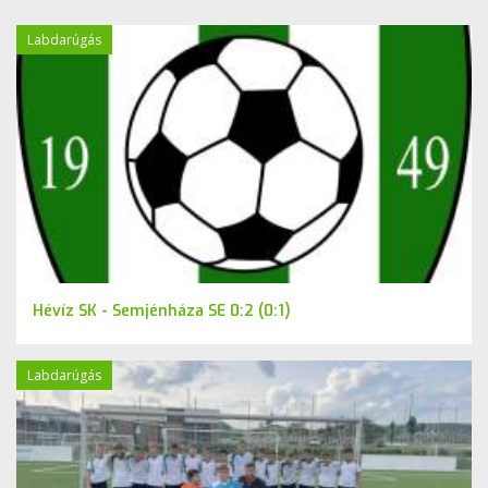
Labdarúgás
Hévíz SK - Semjénháza SE 0:2 (0:1)
Labdarúgás