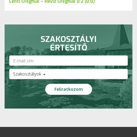
Lenti Öregfiúk – Hévíz Öregfiúk 0:2 (0:0)
SZAKOSZTÁLYI
ÉRTESÍTŐ
Szakosztályok