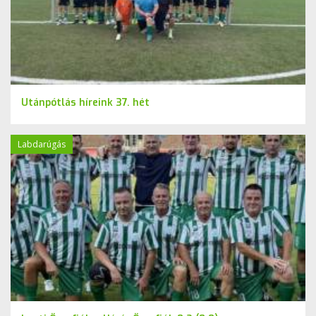
Utánpótlás híreink 37. hét
Labdarúgás