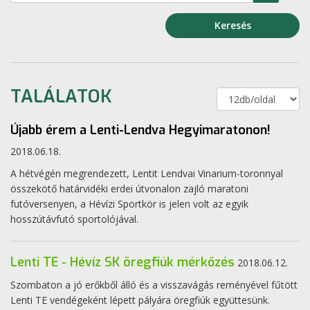
Keresés
TALÁLATOK
Újabb érem a Lenti-Lendva Hegyimaratonon!
2018.06.18.
A hétvégén megrendezett, Lentit Lendvai Vinarium-toronnyal
összekötő határvidéki erdei útvonalon zajló maratoni
futóversenyen, a Hévízi Sportkör is jelen volt az egyik
hosszútávfutó sportolójával.
Lenti TE - Hévíz SK öregfiúk mérkőzés
2018.06.12.
Szombaton a jó erőkből álló és a visszavágás reményével fűtött
Lenti TE vendégeként lépett pályára öregfiúk együttesünk.