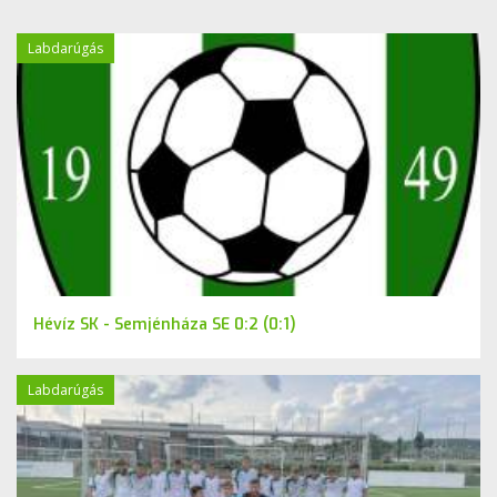
Labdarúgás
Hévíz SK - Semjénháza SE 0:2 (0:1)
Labdarúgás