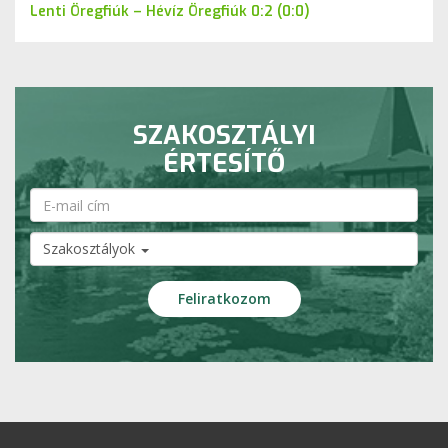
Lenti Öregfiúk – Hévíz Öregfiúk 0:2 (0:0)
SZAKOSZTÁLYI
ÉRTESÍTŐ
Szakosztályok