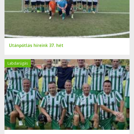
Utánpótlás híreink 37. hét
Labdarúgás