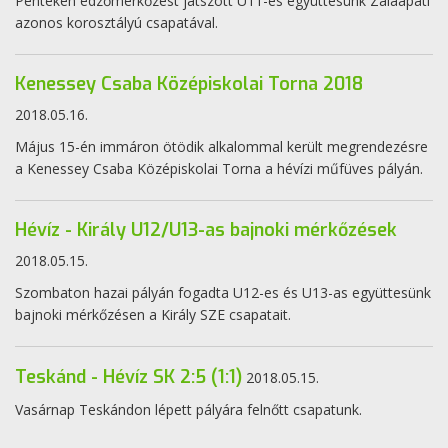
Pénteken edzőmérkőzést játszott U11-es együttesünk Zalaapáti
azonos korosztályú csapatával.
Kenessey Csaba Középiskolai Torna 2018
2018.05.16.
Május 15-én immáron ötödik alkalommal került megrendezésre
a Kenessey Csaba Középiskolai Torna a hévízi műfüves pályán.
Hévíz - Király U12/U13-as bajnoki mérkőzések
2018.05.15.
Szombaton hazai pályán fogadta U12-es és U13-as együttesünk
bajnoki mérkőzésen a Király SZE csapatait.
Teskánd - Hévíz SK 2:5 (1:1)
2018.05.15.
Vasárnap Teskándon lépett pályára felnőtt csapatunk.