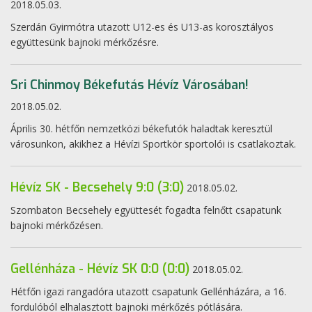
2018.05.03.
Szerdán Gyirmótra utazott U12-es és U13-as korosztályos
együttesünk bajnoki mérkőzésre.
Sri Chinmoy Békefutás Hévíz Városában!
2018.05.02.
Április 30. hétfőn nemzetközi békefutók haladtak keresztül
városunkon, akikhez a Hévízi Sportkör sportolói is csatlakoztak.
Hévíz SK - Becsehely 9:0 (3:0)
2018.05.02.
Szombaton Becsehely együttesét fogadta felnőtt csapatunk
bajnoki mérkőzésen.
Gellénháza - Hévíz SK 0:0 (0:0)
2018.05.02.
Hétfőn igazi rangadóra utazott csapatunk Gellénházára, a 16.
fordulóból elhalasztott bajnoki mérkőzés pótlására.