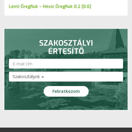
Lenti Öregfiúk – Hévíz Öregfiúk 0:2 (0:0)
SZAKOSZTÁLYI
ÉRTESÍTŐ
Szakosztályok