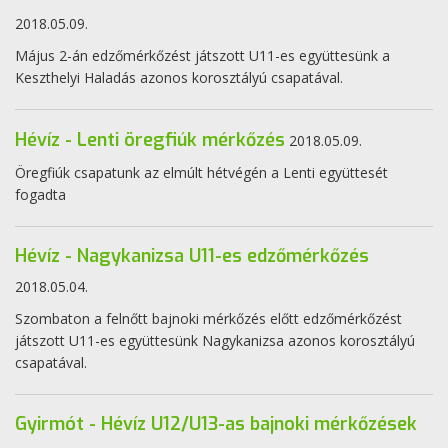
2018.05.09.
Május 2-án edzőmérkőzést játszott U11-es együttesünk a
Keszthelyi Haladás azonos korosztályú csapatával.
Hévíz - Lenti öregfiúk mérkőzés
2018.05.09.
Öregfiúk csapatunk az elmúlt hétvégén a Lenti együttesét
fogadta
Hévíz - Nagykanizsa U11-es edzőmérkőzés
2018.05.04.
Szombaton a felnőtt bajnoki mérkőzés előtt edzőmérkőzést
játszott U11-es együttesünk Nagykanizsa azonos korosztályú
csapatával.
Gyirmót - Hévíz U12/U13-as bajnoki mérkőzések