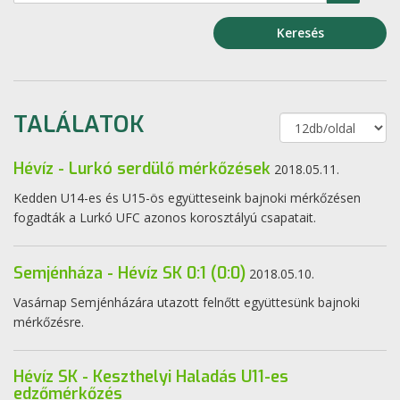
Keresés
TALÁLATOK
Hévíz - Lurkó serdülő mérkőzések
2018.05.11.
Kedden U14-es és U15-ös együtteseink bajnoki mérkőzésen
fogadták a Lurkó UFC azonos korosztályú csapatait.
Semjénháza - Hévíz SK 0:1 (0:0)
2018.05.10.
Vasárnap Semjénházára utazott felnőtt együttesünk bajnoki
mérkőzésre.
Hévíz SK - Keszthelyi Haladás U11-es
edzőmérkőzés