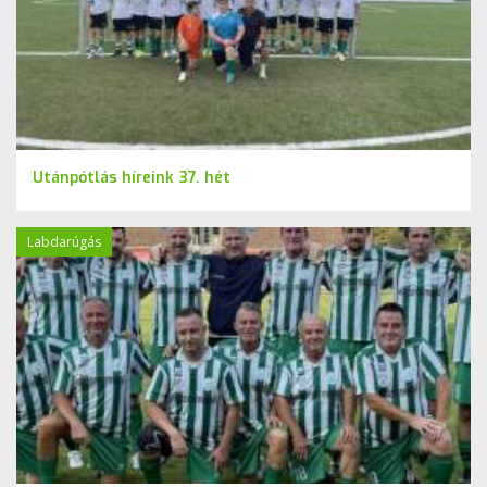
Utánpótlás híreink 37. hét
Labdarúgás