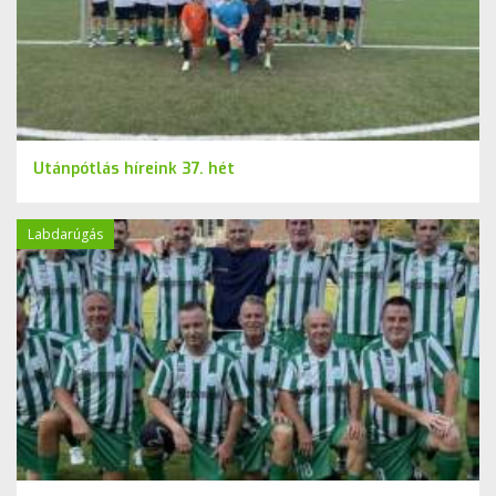
Utánpótlás híreink 37. hét
Labdarúgás