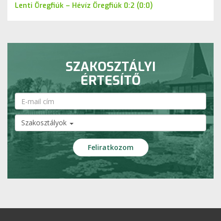
Lenti Öregfiúk – Hévíz Öregfiúk 0:2 (0:0)
SZAKOSZTÁLYI
ÉRTESÍTŐ
Szakosztályok