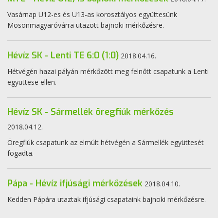
Vasárnap U12-es és U13-as korosztályos együttesünk
Mosonmagyaróvárra utazott bajnoki mérkőzésre.
Hévíz SK - Lenti TE 6:0 (1:0)
2018.04.16.
Hétvégén hazai pályán mérkőzött meg felnőtt csapatunk a Lenti
együttese ellen.
Hévíz SK - Sármellék öregfiúk mérkőzés
2018.04.12.
Öregfiúk csapatunk az elmúlt hétvégén a Sármellék együttesét
fogadta.
Pápa - Hévíz ifjúsági mérkőzések
2018.04.10.
Kedden Pápára utaztak ifjúsági csapataink bajnoki mérkőzésre.