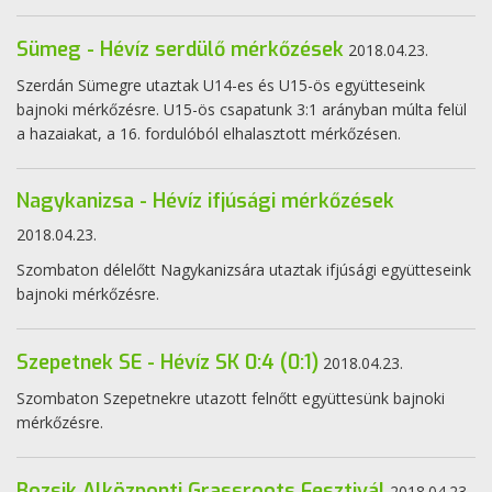
Sümeg - Hévíz serdülő mérkőzések
2018.04.23.
Szerdán Sümegre utaztak U14-es és U15-ös együtteseink
bajnoki mérkőzésre. U15-ös csapatunk 3:1 arányban múlta felül
a hazaiakat, a 16. fordulóból elhalasztott mérkőzésen.
Nagykanizsa - Hévíz ifjúsági mérkőzések
2018.04.23.
Szombaton délelőtt Nagykanizsára utaztak ifjúsági együtteseink
bajnoki mérkőzésre.
Szepetnek SE - Hévíz SK 0:4 (0:1)
2018.04.23.
Szombaton Szepetnekre utazott felnőtt együttesünk bajnoki
mérkőzésre.
Bozsik Alközponti Grassroots Fesztivál
2018.04.23.