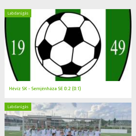
Labdarúgás
Hévíz SK - Semjénháza SE 0:2 (0:1)
Labdarúgás