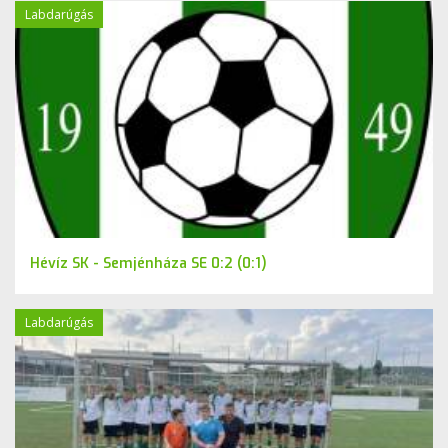
Labdarúgás
Hévíz SK - Semjénháza SE 0:2 (0:1)
Labdarúgás