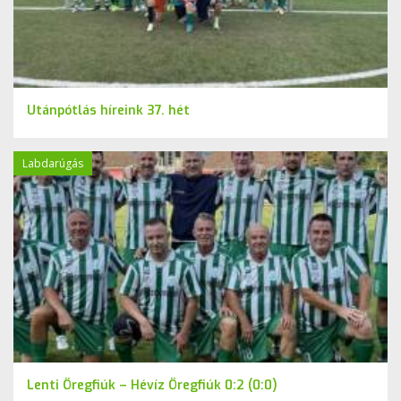
Utánpótlás híreink 37. hét
Labdarúgás
Lenti Öregfiúk – Hévíz Öregfiúk 0:2 (0:0)