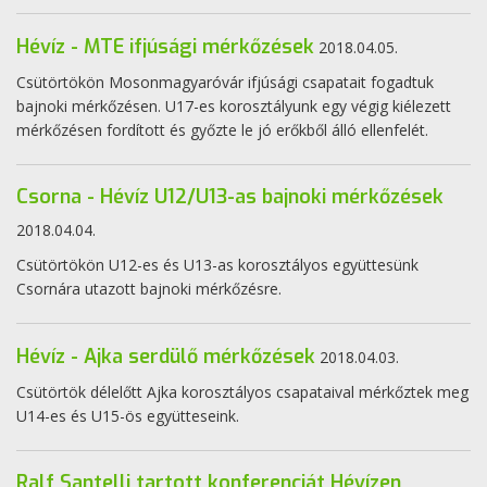
Hévíz - MTE ifjúsági mérkőzések
2018.04.05.
Csütörtökön Mosonmagyaróvár ifjúsági csapatait fogadtuk
bajnoki mérkőzésen. U17-es korosztályunk egy végig kiélezett
mérkőzésen fordított és győzte le jó erőkből álló ellenfelét.
Csorna - Hévíz U12/U13-as bajnoki mérkőzések
2018.04.04.
Csütörtökön U12-es és U13-as korosztályos együttesünk
Csornára utazott bajnoki mérkőzésre.
Hévíz - Ajka serdülő mérkőzések
2018.04.03.
Csütörtök délelőtt Ajka korosztályos csapataival mérkőztek meg
U14-es és U15-ös együtteseink.
Ralf Santelli tartott konferenciát Hévízen