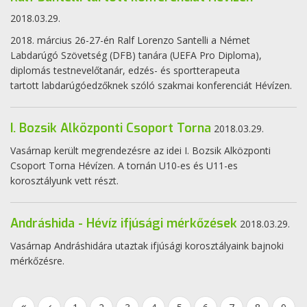
2018.03.29.
2018. március 26-27-én Ralf Lorenzo Santelli a Német
Labdarúgó Szövetség (DFB) tanára (UEFA Pro Diploma),
diplomás testnevelőtanár, edzés- és sportterapeuta
tartott labdarúgóedzőknek szóló szakmai konferenciát Hévízen.
I. Bozsik Alközponti Csoport Torna
2018.03.29.
Vasárnap került megrendezésre az idei I. Bozsik Alközponti
Csoport Torna Hévízen. A tornán U10-es és U11-es
korosztályunk vett részt.
Andráshida - Hévíz ifjúsági mérkőzések
2018.03.29.
Vasárnap Andráshidára utaztak ifjúsági korosztályaink bajnoki
mérkőzésre.