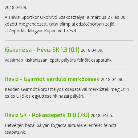
2018.04.09.
A Hévízi Sportkör Ökölvívó Szakosztálya, a március 27. és 30.
között megrendezett, tatai olimpiai edzőtáborban zajló
Utánpótlás Magyar Kupán vett részt.
Kiskanizsa - Hévíz SK 1:3 (0:1)
2018.04.09.
Vasárnap Kiskanizsán lépett pályára felnőtt csapatunk.
Hévíz - Gyirmót serdülő mérkőzések
2018.04.08.
Kedden Gyirmót korosztályos csapataival mérkőztek meg U14-
es és U15-ös együtteseink hazai pályán.
Hévíz SK - Pókaszepetk 11:0 (7:0)
2018.04.05.
Hétvégén hazai pályán fogadta aktuális ellenfelét felnőtt
csapatunk.