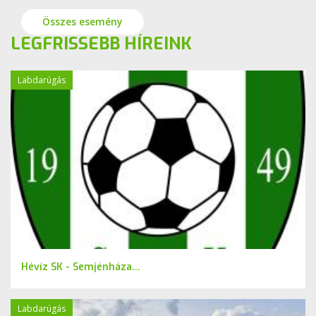
Összes esemény
LEGFRISSEBB HÍREINK
Labdarúgás
Hévíz SK - Semjénháza...
Labdarúgás