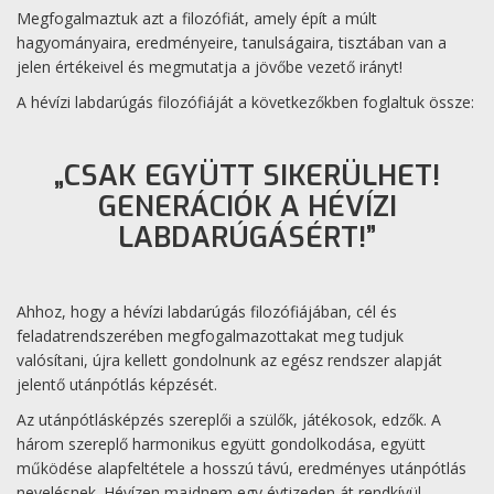
Megfogalmaztuk azt a filozófiát, amely épít a múlt
hagyományaira, eredményeire, tanulságaira, tisztában van a
jelen értékeivel és megmutatja a jövőbe vezető irányt!
A hévízi labdarúgás filozófiáját a következőkben foglaltuk össze:
„CSAK EGYÜTT SIKERÜLHET!
GENERÁCIÓK A HÉVÍZI
LABDARÚGÁSÉRT!”
Ahhoz, hogy a hévízi labdarúgás filozófiájában, cél és
feladatrendszerében megfogalmazottakat meg tudjuk
valósítani, újra kellett gondolnunk az egész rendszer alapját
jelentő utánpótlás képzését.
Az utánpótlásképzés szereplői a szülők, játékosok, edzők. A
három szereplő harmonikus együtt gondolkodása, együtt
működése alapfeltétele a hosszú távú, eredményes utánpótlás
nevelésnek. Hévízen majdnem egy évtizeden át rendkívül