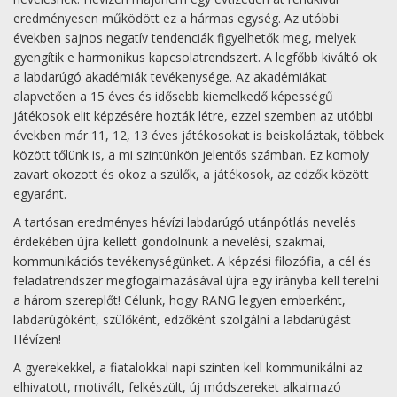
eredményesen működött ez a hármas egység. Az utóbbi
években sajnos negatív tendenciák figyelhetők meg, melyek
gyengítik e harmonikus kapcsolatrendszert. A legfőbb kiváltó ok
a labdarúgó akadémiák tevékenysége. Az akadémiákat
alapvetően a 15 éves és idősebb kiemelkedő képességű
játékosok elit képzésére hozták létre, ezzel szemben az utóbbi
években már 11, 12, 13 éves játékosokat is beiskoláztak, többek
között tőlünk is, a mi szintünkön jelentős számban. Ez komoly
zavart okozott és okoz a szülők, a játékosok, az edzők között
egyaránt.
A tartósan eredményes hévízi labdarúgó utánpótlás nevelés
érdekében újra kellett gondolnunk a nevelési, szakmai,
kommunikációs tevékenységünket. A képzési filozófia, a cél és
feladatrendszer megfogalmazásával újra egy irányba kell terelni
a három szereplőt! Célunk, hogy RANG legyen emberként,
labdarúgóként, szülőként, edzőként szolgálni a labdarúgást
Hévízen!
A gyerekekkel, a fiatalokkal napi szinten kell kommunikálni az
elhivatott, motivált, felkészült, új módszereket alkalmazó