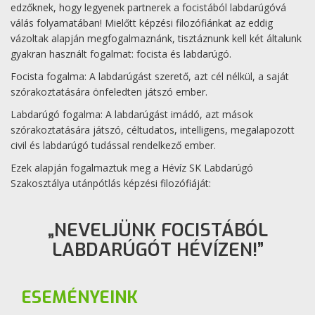
edzőknek, hogy legyenek partnerek a focistából labdarúgóvá
válás folyamatában! Mielőtt képzési filozófiánkat az eddig
vázoltak alapján megfogalmaznánk, tisztáznunk kell két általunk
gyakran használt fogalmat: focista és labdarúgó.
Focista fogalma: A labdarúgást szerető, azt cél nélkül, a saját
szórakoztatására önfeledten játszó ember.
Labdarúgó fogalma: A labdarúgást imádó, azt mások
szórakoztatására játszó, céltudatos, intelligens, megalapozott
civil és labdarúgó tudással rendelkező ember.
Ezek alapján fogalmaztuk meg a Hévíz SK Labdarúgó
Szakosztálya utánpótlás képzési filozófiáját:
„NEVELJÜNK FOCISTÁBÓL
LABDARÚGÓT HÉVÍZEN!”
ESEMÉNYEINK