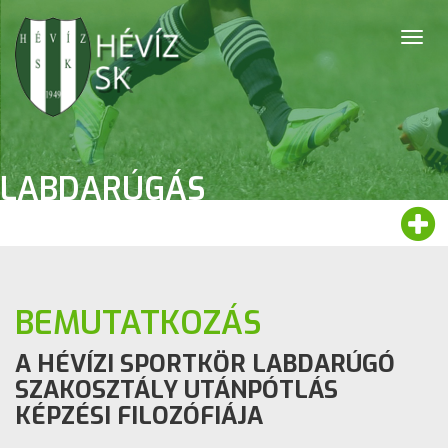
Togg
navig
LABDARÚGÁS
BEMUTATKOZÁS
A HÉVÍZI SPORTKÖR LABDARÚGÓ
SZAKOSZTÁLY UTÁNPÓTLÁS
KÉPZÉSI FILOZÓFIÁJA