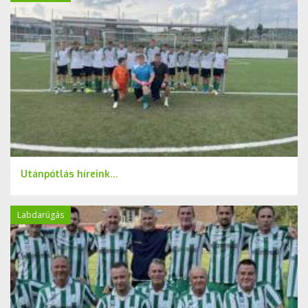
Utánpótlás híreink...
Labdarúgás