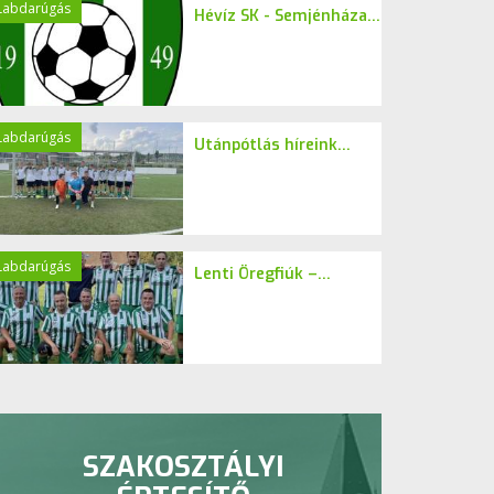
Labdarúgás
Hévíz SK - Semjénháza...
Labdarúgás
Utánpótlás híreink...
Labdarúgás
Lenti Öregfiúk –...
SZAKOSZTÁLYI