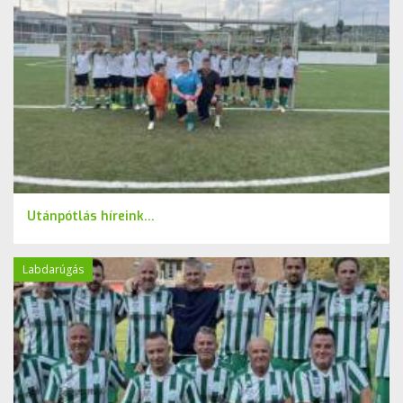
Utánpótlás híreink...
Labdarúgás