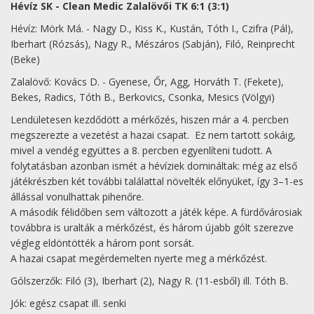
Hévíz SK - Clean Medic Zalalövői TK 6:1 (3:1)
Hévíz: Mörk Má. - Nagy D., Kiss K., Kustán, Tóth I., Czifra (Pál),
Iberhart (Rózsás), Nagy R., Mészáros (Sabján), Filó, Reinprecht
(Beke)
Zalalövő: Kovács D. - Gyenese, Őr, Agg, Horváth T. (Fekete),
Bekes, Radics, Tóth B., Berkovics, Csonka, Mesics (Völgyi)
Lendületesen kezdődött a mérkőzés, hiszen már a 4. percben
megszerezte a vezetést a hazai csapat. Ez nem tartott sokáig,
mivel a vendég együttes a 8. percben egyenlíteni tudott. A
folytatásban azonban ismét a hévíziek domináltak: még az első
játékrészben két további találattal növelték előnyüket, így 3–1-es
állással vonulhattak pihenőre.
A második félidőben sem változott a játék képe. A fürdővárosiak
továbbra is uralták a mérkőzést, és három újabb gólt szerezve
végleg eldöntötték a három pont sorsát.
A hazai csapat megérdemelten nyerte meg a mérkőzést.
Gólszerzők: Filó (3), Iberhart (2), Nagy R. (11-esből) ill. Tóth B.
Jók: egész csapat ill. senki