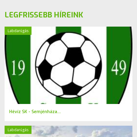
LEGFRISSEBB HÍREINK
Labdarúgás
Hévíz SK - Semjénháza...
Labdarúgás