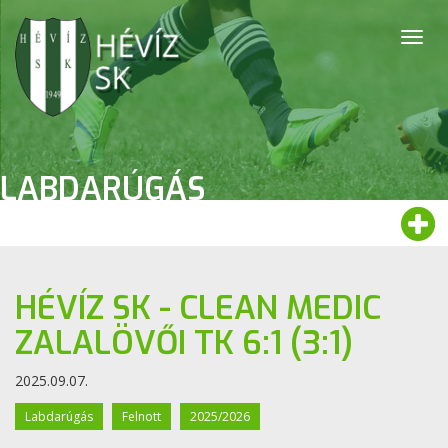
Togg
navig
LABDARÚGÁS
HÉVÍZ SK - CLEAN MEDIC
ZALALÖVŐI TK 6:1 (3:1)
2025.09.07.
Labdarúgás
Felnott
2025/2026