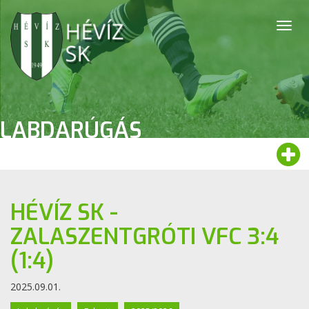
Togg
navig
LABDARÚGÁS
HÉVÍZ SK -
ZALASZENTGRÓTI VFC 3:4
(1:4)
2025.09.01.