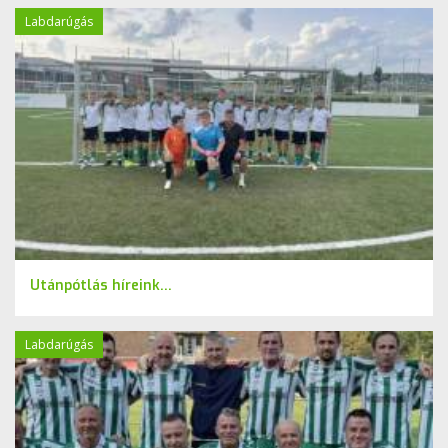
Labdarúgás
Utánpótlás híreink...
Labdarúgás