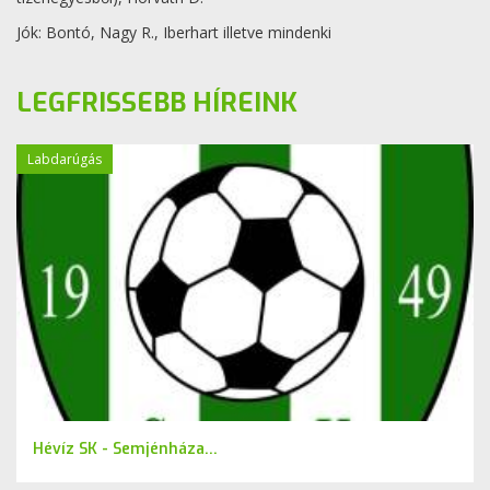
Jók: Bontó, Nagy R., Iberhart illetve mindenki
LEGFRISSEBB HÍREINK
Labdarúgás
Hévíz SK - Semjénháza...