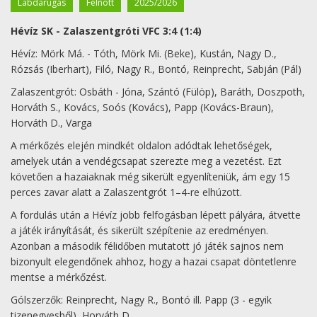
Labdarúgás
Felnott
2025/2026
Hévíz SK - Zalaszentgróti VFC 3:4 (1:4)
Hévíz: Mörk Má. - Tóth, Mörk Mi. (Beke), Kustán, Nagy D.,
Rózsás (Iberhart), Filó, Nagy R., Bontó, Reinprecht, Sabján (Pál)
Zalaszentgrót: Osbáth - Jóna, Szántó (Fülöp), Baráth, Doszpoth,
Horváth S., Kovács, Soós (Kovács), Papp (Kovács-Braun),
Horváth D., Varga
A mérkőzés elején mindkét oldalon adódtak lehetőségek,
amelyek után a vendégcsapat szerezte meg a vezetést. Ezt
követően a hazaiaknak még sikerült egyenlíteniük, ám egy 15
perces zavar alatt a Zalaszentgrót 1–4-re elhúzott.
A fordulás után a Hévíz jobb felfogásban lépett pályára, átvette
a játék irányítását, és sikerült szépítenie az eredményen.
Azonban a második félidőben mutatott jó játék sajnos nem
bizonyult elegendőnek ahhoz, hogy a hazai csapat döntetlenre
mentse a mérkőzést.
Gólszerzők: Reinprecht, Nagy R., Bontó ill. Papp (3 - egyik
tizenegyesből), Horváth D.