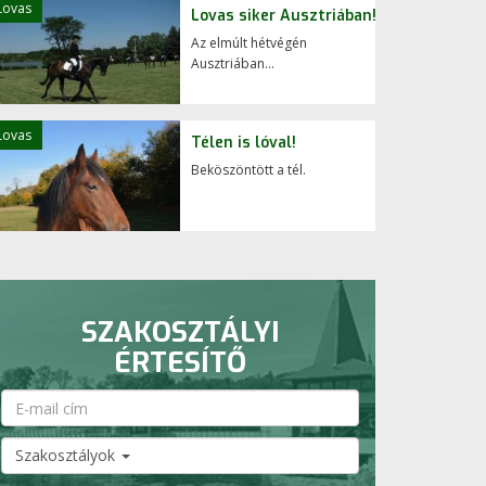
Lovas
Lovas siker Ausztriában!
Az elmúlt hétvégén
Ausztriában...
Lovas
Télen is lóval!
Beköszöntött a tél.
SZAKOSZTÁLYI
ÉRTESÍTŐ
Szakosztályok