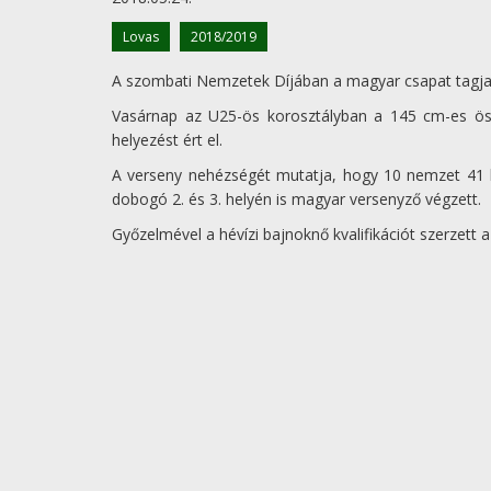
Lovas
2018/2019
A szombati Nemzetek Díjában a magyar csapat tagjak
Vasárnap az U25-ös korosztályban a 145 cm-es ös
helyezést ért el.
A verseny nehézségét mutatja, hogy 10 nemzet 41 lo
dobogó 2. és 3. helyén is magyar versenyző végzett.
Győzelmével a hévízi bajnoknő kvalifikációt szerzett 