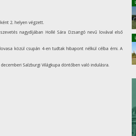
ént 2. helyen végzett.
szevetés nagydíjában Hollé Sára Dzsangó nevű lovával első
vasa közül csupán 4-en tudtak hibapont nélkül célba érni. A
a decemberi Salzburgi Világkupa döntőben való indulásra.