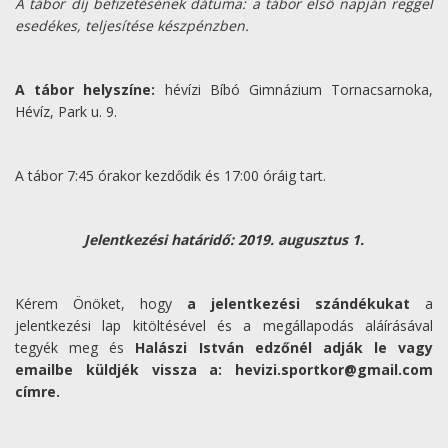
A tábor díj befizetésének dátuma: a tábor első napján reggel
esedékes, teljesítése készpénzben.
A tábor helyszíne:
hévízi Bíbó Gimnázium Tornacsarnoka,
Hévíz, Park u. 9.
A tábor 7:45 órakor kezdődik és 17:00 óráig tart.
Jelentkezési határidő: 2019. augusztus 1.
Kérem Önöket, hogy
a jelentkezési szándékukat
a
jelentkezési lap kitöltésével és a megállapodás aláírásával
tegyék meg és
Halászi István edzőnél adják le vagy
emailbe küldjék vissza a: hevizi.sportkor@gmail.com
címre.