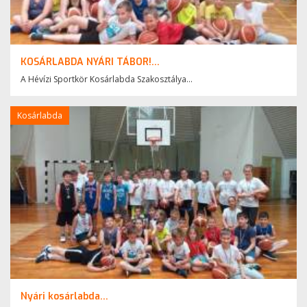
KOSÁRLABDA NYÁRI TÁBOR!...
A Hévízi Sportkör Kosárlabda Szakosztálya...
Kosárlabda
Nyári kosárlabda...