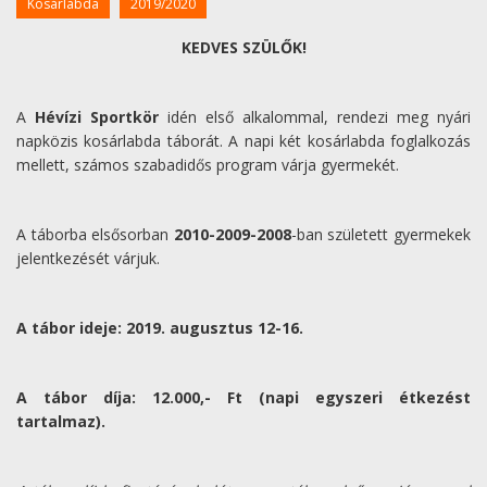
Kosárlabda
2019/2020
KEDVES SZÜLŐK!
A
Hévízi Sportkör
idén első alkalommal, rendezi meg nyári
napközis kosárlabda táborát. A napi két kosárlabda foglalkozás
mellett, számos szabadidős program várja gyermekét.
A táborba elsősorban
2010-2009-2008
-ban született gyermekek
jelentkezését várjuk.
A tábor ideje: 2019. augusztus 12-16.
A tábor díja: 12.000,- Ft (napi egyszeri étkezést
tartalmaz).