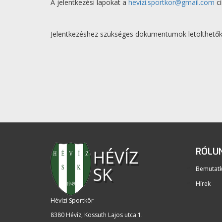
A jelentkezési lapokat a
hevizi.sportkor@gmail.com
cí
Jelentkezéshez szükséges dokumentumok letölthetők
RÓLU
Bemutat
Hírek
Hévízi Sportkör
8380 Hévíz, Kossuth Lajos utca 1
.