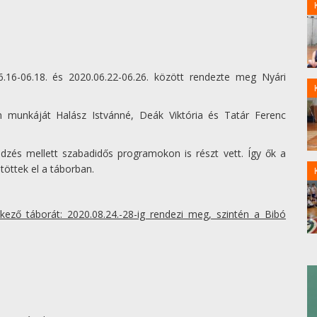
6.16-06.18. és 2020.06.22-06.26. között rendezte meg Nyári
n munkáját Halász Istvánné, Deák Viktória és Tatár Ferenc
edzés mellett szabadidős programokon is részt vett. Így ők a
töttek el a táborban.
kező táborát: 2020.08.24.-28-ig rendezi meg, szintén a Bibó