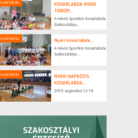
Kosárlabda
KOSÁRLABDA NYÁRI
TÁBOR!...
A Hévízi Sportkör Kosárlabda
Szakosztálya...
Kosárlabda
Nyári kosárlabda...
A Hévízi Sportkör Kosárlabda
Szakosztálya...
Kosárlabda
NYÁRI NAPKÖZIS
KOSÁRLABDA...
2019. augusztus 12-16.
SZAKOSZTÁLYI