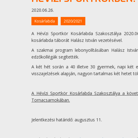
2020.06.26.
Kosárlabda
2020/2021
A Hévízi Sportkör Kosárlabda Szakosztálya 2020.0
kosárlabda táborát Halász István vezetésével.
A szakmai program lebonyolításában Halász Istvá
edzőkollégák segítették.
A két hét során a 40 illetve 30 gyermek, napi két 
visszajelzések alapján, nagyon tartalmas két hetet töl
A Hévízi Sportkör Kosárlabda Szakosztálya a követ
Tornacsarnokában.
Jelentkezési határidő: augusztus 11.