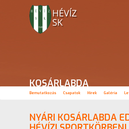
KOSÁRLABDA
Bemutatkozás
Csapatok
Hírek
Galéria
Le
NYÁRI KOSÁRLABDA E
HÉVÍZI SPORTKÖRBEN!