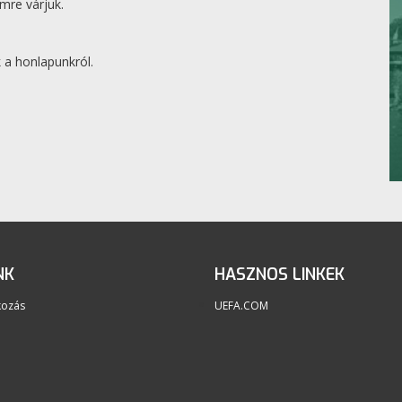
mre várjuk.
 a honlapunkról.
NK
HASZNOS LINKEK
kozás
UEFA.COM