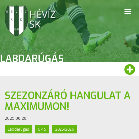
Togg
navig
LABDARÚGÁS
SZEZONZÁRÓ HANGULAT A
MAXIMUMON!
2025.06.20.
Labdarúgás
U-15
2025/2026