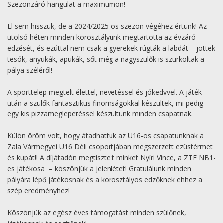
Szezonzáró hangulat a maximumon!
El sem hisszük, de a 2024/2025-ös szezon végéhez értünk! Az
utolsó héten minden korosztályunk megtartotta az évzáró
edzését, és ezúttal nem csak a gyerekek rúgták a labdát – jöttek
tesók, anyukák, apukák, sőt még a nagyszülők is szurkoltak a
pálya széléről!
A sporttelep megtelt élettel, nevetéssel és jókedvvel. A játék
után a szülők fantasztikus finomságokkal készültek, mi pedig
egy kis pizzameglepetéssel készültünk minden csapatnak.
Külön öröm volt, hogy átadhattuk az U16-os csapatunknak a
Zala Vármegyei U16 Déli csoportjában megszerzett ezüstérmet
és kupát!! A díjátadón megtisztelt minket Nyíri Vince, a ZTE NB1-
es játékosa – köszönjük a jelenlétet! Gratulálunk minden
pályára lépő játékosnak és a korosztályos edzőknek ehhez a
szép eredményhez!
Köszönjük az egész éves támogatást minden szülőnek,