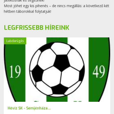
játékosnak és segítőnek!
Most jöhet egy kis pihenés – de nincs megállás: a következő két
hétben táborokkal folytatjuk!
LEGFRISSEBB HÍREINK
Labdarúgás
Hévíz SK - Semjénháza...