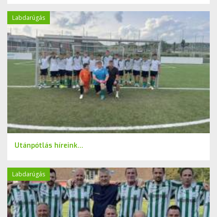
Labdarúgás
Utánpótlás híreink...
Labdarúgás